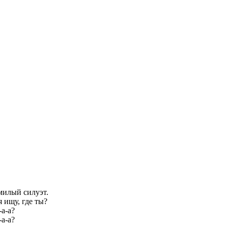
милый силуэт.
я ищу, где ты?
-а-а?
-а-а?