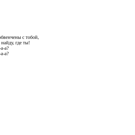
обвенчены с тобой,
 найду, где ты!
-а-а?
-а-а?