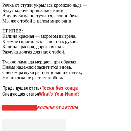
Речка от стужи укрылась кромкою льда —
Будут короче прощальные дни.
В душу Зима постучится, словно беда,
Мы же с тобой в целом мире одни.
ПРИПЕВ:
Калина красная — морозом вызрела,
К земле склонилась — достать рукой.
Калина красная, дорога выпала,
Разлука долгая для нас с тобой.
Тускло лампада мерцает при образах,
Пламя надеждой засветится вновь.
Снегом разлука растает в наших глазах,
Но никогда не растает любовь.
Тоска без конца
Предыдущая статья
What’s Your Name?
Следующая статья
СХОЖИЕ СТАТЬИ
БОЛЬШЕ ОТ АВТОРА