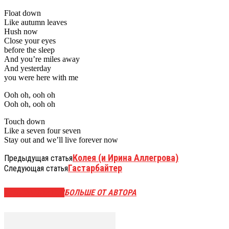
Float down
Like autumn leaves
Hush now
Close your eyes
before the sleep
And you’re miles away
And yesterday
you were here with me
Ooh oh, ooh oh
Ooh oh, ooh oh
Touch down
Like a seven four seven
Stay out and we’ll live forever now
Колея (и Ирина Аллегрова)
Предыдущая статья
Гастарбайтер
Следующая статья
СХОЖИЕ СТАТЬИ
БОЛЬШЕ ОТ АВТОРА