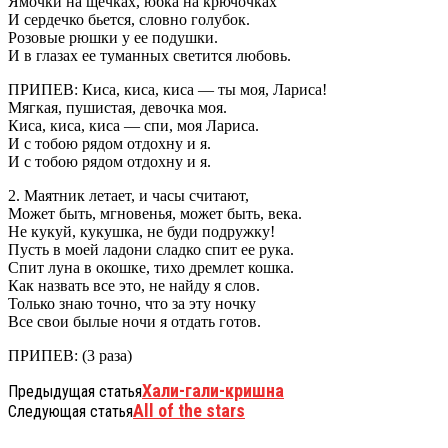
Ямочки на щечках, юбка на крючочках
И сердечко бьется, словно голубок.
Розовые рюшки у ее подушки.
И в глазах ее туманных светится любовь.
ПРИПЕВ: Киса, киса, киса — ты моя, Лариса!
Мягкая, пушистая, девочка моя.
Киса, киса, киса — спи, моя Лариса.
И с тобою рядом отдохну и я.
И с тобою рядом отдохну и я.
2. Маятник летает, и часы считают,
Может быть, мгновенья, может быть, века.
Не кукуй, кукушка, не буди подружку!
Пусть в моей ладони сладко спит ее рука.
Спит луна в окошке, тихо дремлет кошка.
Как назвать все это, не найду я слов.
Только знаю точно, что за эту ночку
Все свои былые ночи я отдать готов.
ПРИПЕВ: (3 раза)
Хали-гали-кришна
Предыдущая статья
All of the stars
Следующая статья