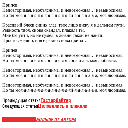
Припев:
Неповторимая, необъяснима, и невозможная… невыносимая.
Но ты моя-я-я-я-я-я-я-я-я-я-я-я-я-я-яй-я-я-я-а-а-а-а, моя любимая.
Красивый блеск синих глаз, твое лицо вижу я в дальнем пути.
Ревность твоя, снова скандал, плакала ты.
Мне бы уйти, но не сумел, в жизни такой не найти.
Просто смешно, и все равно снова цветы…
Припев:
Неповторимая, необъяснима, и невозможная… невыносимая.
Но ты моя-я-я-я-я-я-я-я-я-я-я-я-я-я-я-я-а-а-а-а, моя любимая.
Неповторимая, необъяснима, и невозможная… невыносимая.
Но ты моя-я-я-я-я-я-я-я-я-я-я-я-я-я-яй-я-я-я-а-а-а-а, моя любимая.
Неповторимая, необъяснима, и невозможная… невыносимая.
Но ты моя-я-я-я-я-я-я-я-я-я-я-я-я-я-яй-я-я-я-а-а-а-а, моя любимая.
Гастарбайтер
Предыдущая статья
Целовались и плакали
Следующая статья
СХОЖИЕ СТАТЬИ
БОЛЬШЕ ОТ АВТОРА