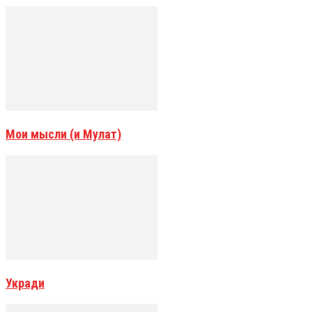
Мои мысли (и Мулат)
Укради