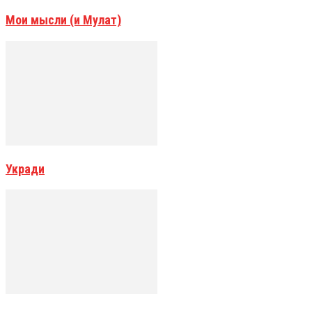
Мои мысли (и Мулат)
Укради