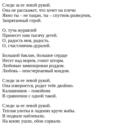
Следи за ее левой рукой.
Она не расскажет, что хочет на плечи
Явно ты – не пацан, ты – спутник-разведчик,
Запрятанный герой.
О, туча журавлей
Принесет нам тысячу детей.
О, радость моя, радость.
О, счастливчик-дуралей.
Большой баклан, большое сердце
Несет над морем, гонит шторм.
Любовью заминирован роддом.
Любовь – неисчерпаемый кондом.
Следи за ее левой рукой.
Она извернется, родит тебе двойню.
Калашников – покойник
В сравнении с одной такой.
Следи за ее левой рукой.
Теплая улитка в ладонях круче жабы.
В подвале наблевали,
На конях ушли, обои сорвали.