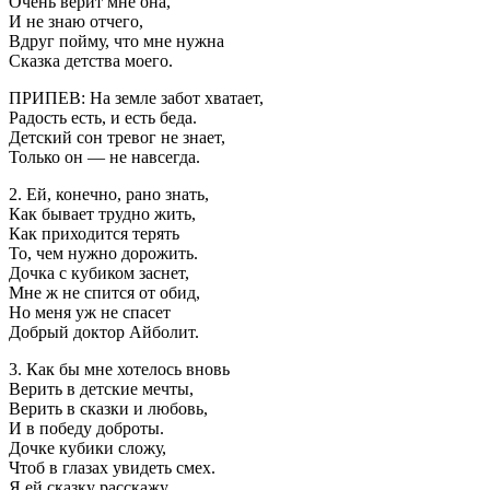
Очень верит мне она,
И не знаю отчего,
Вдруг пойму, что мне нужна
Сказка детства моего.
ПРИПЕВ: На земле забот хватает,
Радость есть, и есть беда.
Детский сон тревог не знает,
Только он — не навсегда.
2. Ей, конечно, рано знать,
Как бывает трудно жить,
Как приходится терять
То, чем нужно дорожить.
Дочка с кубиком заснет,
Мне ж не спится от обид,
Но меня уж не спасет
Добрый доктор Айболит.
3. Как бы мне хотелось вновь
Верить в детские мечты,
Верить в сказки и любовь,
И в победу доброты.
Дочке кубики сложу,
Чтоб в глазах увидеть смех.
Я ей сказку расскажу,