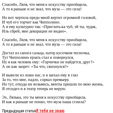
Спасибо, Ляля, что меня к искусству приобщила,
А то я раньше и не знал, что муза — это сила!
Но вот чертила предо мной вертит огромной головой,
И чуб его торчит как Чипполино.
А я ему культурно так: «Приглать-ка чуб, эй ты, чудак,
Иль сбрей, мне декорации не видно».
Спасибо, Ляля, что меня к искусству приобщила,
А то я раньше и не знал, что муза — это сила!
Достал из сапога сальца, натер кусочком чесночка,
Тут Чипполино ерзать стал и повернулся,
Ну я как человек ему: «Горчички не найдется, друг?»
А он как заорет: «Ты что, свихнулся?»
И вывели из ложи нас, и я заехал ему в глаз
За то, что мне, падло, сорвал премьеру.
Но тут, откуда ни возьмись, менты пришли по мою жизнь,
Я отсидел и в театр теперь не верую.
Эх, Лялька, это ты меня к искусству приобщила.
И как я раньше не понял, что муза наша сгнила?
Я тебя не знаю
Предыдущая статья