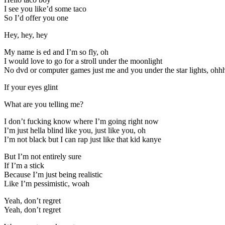
I see you like’d some taco
So I’d offer you one
Hey, hey, hey
My name is ed and I’m so fly, oh
I would love to go for a stroll under the moonlight
No dvd or computer games just me and you under the star lights, oh
If your eyes glint
What are you telling me?
I don’t fucking know where I’m going right now
I’m just hella blind like you, just like you, oh
I’m not black but I can rap just like that kid kanye
But I’m not entirely sure
If I’m a stick
Because I’m just being realistic
Like I’m pessimistic, woah
Yeah, don’t regret
Yeah, don’t regret