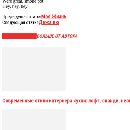
Were great, smoke pot
Hey, hey, hey
Моя Жизнь
Предыдущая статья
Дежа вю
Следующая статья
СХОЖИЕ СТАТЬИ
БОЛЬШЕ ОТ АВТОРА
Современные стили интерьера кухни: лофт, сканди, не