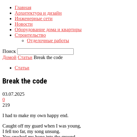
Главная
Архитектура и дизайн
Инженерные сети
Новости
Оборудование дома и квартиры
Строительство
Отделочные работы
Поиск
Домой
Статьи
Break the code
Статьи
Break the code
03.07.2025
0
219
I had to make my own happy end.
Caught off my guard when I was young,
I fell too far, my song unsung.
You crushed my hope into the ground.