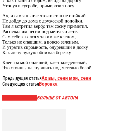
И как пьяный сторож, выйдя на дорогу
Утонул в сугробе, приморозил ногу.
Ах, и сам я нынче что-то стал не стойкий
Не дойду до дома с дружеской попойки.
Там я встретил вербу, там сосну приметил,
Распевал им песни под метель о лете.
Сам себе казался я таким же кленом,
Только не опавшим, а вовсю зеленым.
И утратив скромность, одуревший в доску
Как жену чужую обнимал березку.
Клен ты мой опавший, клен заледенелый,
Что стоишь, нагнувшись под метелью белой.
Ах вы, сени мои, сени
Предыдущая статья
Воронка
Следующая статья
СХОЖИЕ СТАТЬИ
БОЛЬШЕ ОТ АВТОРА