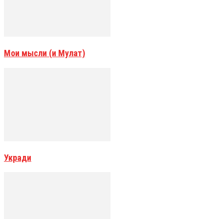
Мои мысли (и Мулат)
Укради