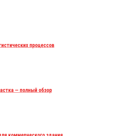
гистических процессов
астка — полный обзор
для коммерческого здания