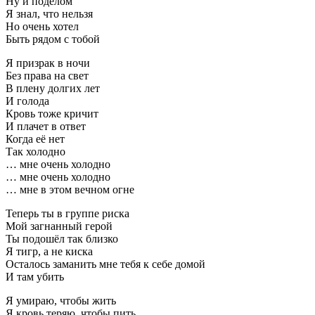
Ну и поделом
Я знал, что нельзя
Но очень хотел
Быть рядом с тобой
Я призрак в ночи
Без права на свет
В плену долгих лет
И голода
Кровь тоже кричит
И плачет в ответ
Когда её нет
Так холодно
… мне очень холодно
… мне очень холодно
… мне в этом вечном огне
Теперь ты в группе риска
Мой загнанный герой
Ты подошёл так близко
Я тигр, а не киска
Осталось заманить мне тебя к себе домой
И там убить
Я умираю, чтобы жить
Я кровь теряю, чтобы пить