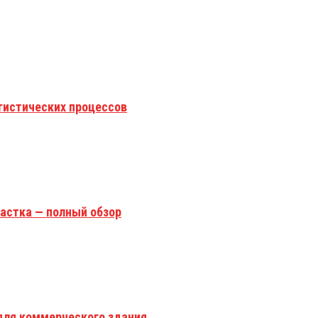
гистических процессов
астка — полный обзор
для коммерческого здания