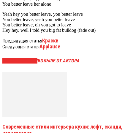
You better leave her alone
Yeah hey you better leave, you better leave
You better leave, yeah you better leave
You better leave, oh you got to leave
Hey hey, well I told you big fat bulldog (fade out)
Краски
Предыдущая статья
Applause
Следующая статья
СХОЖИЕ СТАТЬИ
БОЛЬШЕ ОТ АВТОРА
Современные стили интерьера кухни: лофт, сканди,