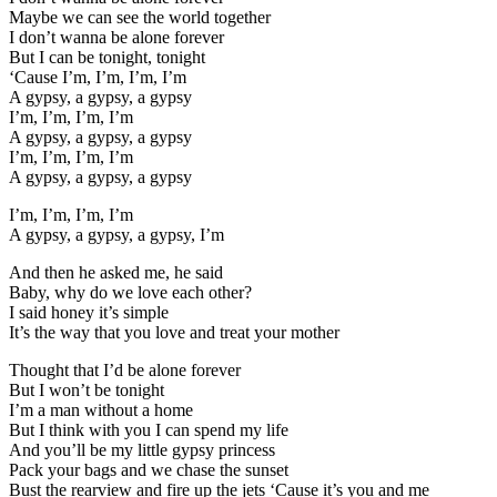
Maybe we can see the world together
I don’t wanna be alone forever
But I can be tonight, tonight
‘Cause I’m, I’m, I’m, I’m
A gypsy, a gypsy, a gypsy
I’m, I’m, I’m, I’m
A gypsy, a gypsy, a gypsy
I’m, I’m, I’m, I’m
A gypsy, a gypsy, a gypsy
I’m, I’m, I’m, I’m
A gypsy, a gypsy, a gypsy, I’m
And then he asked me, he said
Baby, why do we love each other?
I said honey it’s simple
It’s the way that you love and treat your mother
Thought that I’d be alone forever
But I won’t be tonight
I’m a man without a home
But I think with you I can spend my life
And you’ll be my little gypsy princess
Pack your bags and we chase the sunset
Bust the rearview and fire up the jets ‘Cause it’s you and me