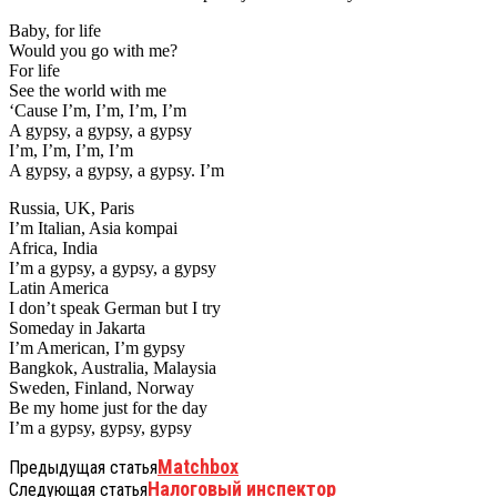
Baby, for life
Would you go with me?
For life
See the world with me
‘Cause I’m, I’m, I’m, I’m
A gypsy, a gypsy, a gypsy
I’m, I’m, I’m, I’m
A gypsy, a gypsy, a gypsy. I’m
Russia, UK, Paris
I’m Italian, Asia kompai
Africa, India
I’m a gypsy, a gypsy, a gypsy
Latin America
I don’t speak German but I try
Someday in Jakarta
I’m American, I’m gypsy
Bangkok, Australia, Malaysia
Sweden, Finland, Norway
Be my home just for the day
I’m a gypsy, gypsy, gypsy
Matchbox
Предыдущая статья
Налоговый инспектор
Следующая статья