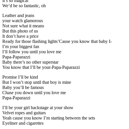
It’s so magical
We’d be so fantastic, oh
Leather and jeans
your watch glamorous
Not sure what it means
But this photo of us
It don’t have a price
Ready for those flashing lights’Cause you know that baby I-
I’m your biggest fan
I’ll follow you until you love me
Papa-Paparazzi
Baby there’s no other superstar
You know that I’ll be your-Papa-Paparazzi
Promise I’ll be kind
But I won’t stop until that boy is mine
Baby you’ll be famous
Chase you down until you love me
Papa-Paparazzi
I’ll be your girl backstage at your show
Velvet ropes and guitars
Yeah cause you know I’m starting between the sets
Eyeliner and cigarettes