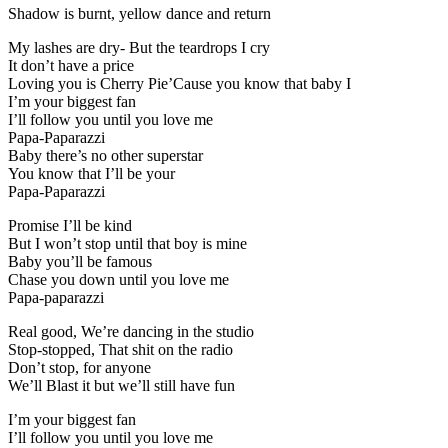
Shadow is burnt, yellow dance and return
My lashes are dry- But the teardrops I cry
It don’t have a price
Loving you is Cherry Pie’Cause you know that baby I
I’m your biggest fan
I’ll follow you until you love me
Papa-Paparazzi
Baby there’s no other superstar
You know that I’ll be your
Papa-Paparazzi
Promise I’ll be kind
But I won’t stop until that boy is mine
Baby you’ll be famous
Chase you down until you love me
Papa-paparazzi
Real good, We’re dancing in the studio
Stop-stopped, That shit on the radio
Don’t stop, for anyone
We’ll Blast it but we’ll still have fun
I’m your biggest fan
I’ll follow you until you love me