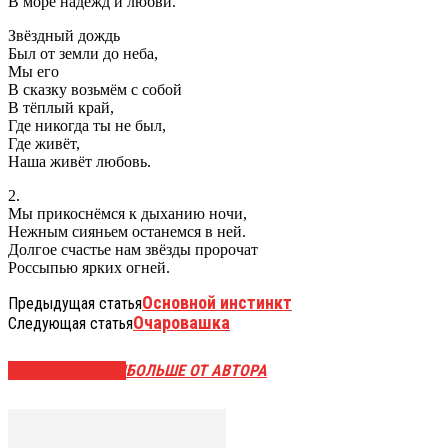
В море надежд и любви.
Звёздный дождь
Был от земли до неба,
Мы его
В сказку возьмём с собой
В тёплый край,
Где никогда ты не был,
Где живёт,
Наша живёт любовь.
2.
Мы прикоснёмся к дыханию ночи,
Нежным сияньем останемся в ней.
Долгое счастье нам звёзды пророчат
Россыпью ярких огней.
Основной инстинкт
Предыдущая статья
Очаровашка
Следующая статья
СХОЖИЕ СТАТЬИ
БОЛЬШЕ ОТ АВТОРА