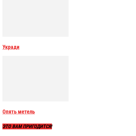
Укради
Опять метель
ЭТО ВАМ ПРИГОДИТСЯ!