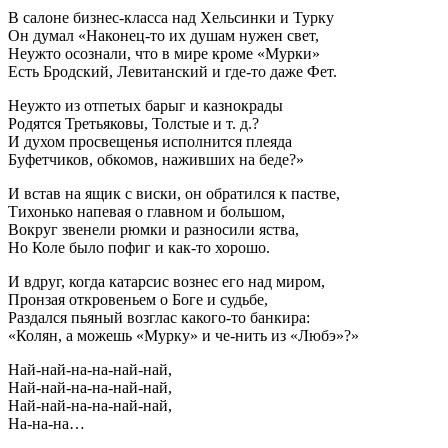
В салоне бизнес-класса над Хельсинки и Турку
Он думал «Наконец-то их душам нужен свет,
Неужто осознали, что в мире кроме «Мурки»
Есть Бродский, Левитанский и где-то даже Фет.
Неужто из отпетых барыг и казнокрады
Родятся Третьяковы, Толстые и т. д.?
И духом просвещенья исполнится плеяда
Буфетчиков, обкомов, наживших на беде?»
И встав на ящик с виски, он обратился к пастве,
Тихонько напевая о главном и большом,
Вокруг звенели рюмки и разносили яства,
Но Коле было пофиг и как-то хорошо.
И вдруг, когда катарсис вознес его над миром,
Пронзая откровеньем о Боге и судьбе,
Раздался пьяный возглас какого-то банкира:
«Колян, а можешь «Мурку» и че-нить из «Любэ»?»
Най-най-на-на-най-най,
Най-най-на-на-най-най,
Най-най-на-на-най-най,
На-на-на…