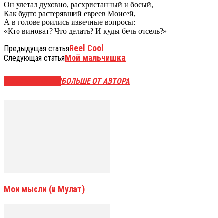
Он улетал духовно, расхристанный и босый,
Как будто растерявший евреев Моисей,
А в голове роились извечные вопросы:
«Кто виноват? Что делать? И куды бечь отсель?»
Reel Cool
Предыдущая статья
Мой мальчишка
Следующая статья
СХОЖИЕ СТАТЬИ
БОЛЬШЕ ОТ АВТОРА
Мои мысли (и Мулат)