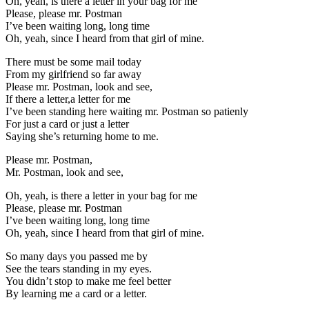
Oh, yeah, is there a letter in your bag for me
Please, please mr. Postman
I’ve been waiting long, long time
Oh, yeah, since I heard from that girl of mine.
There must be some mail today
From my girlfriend so far away
Please mr. Postman, look and see,
If there a letter,a letter for me
I’ve been standing here waiting mr. Postman so patienly
For just a card or just a letter
Saying she’s returning home to me.
Please mr. Postman,
Mr. Postman, look and see,
Oh, yeah, is there a letter in your bag for me
Please, please mr. Postman
I’ve been waiting long, long time
Oh, yeah, since I heard from that girl of mine.
So many days you passed me by
See the tears standing in my eyes.
You didn’t stop to make me feel better
By learning me a card or a letter.