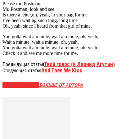
Please mr. Postman,
Mr. Postman, look and see,
Is there a letter,oh, yeah, in your bag for me
I’ve been waiting such long, long time
Oh, yeah, since I heard from that girl of mine.
You gotta wait a minute, wait a minute, oh, yeah,
Wait a minute, wait a minute, oh, yeah.
You gotta wait a minute, wait a minute, oh, yeah.
Check it and see me more time for me.
Твой голос (и Леонид Агутин)
Предыдущая статья
And Then We Kiss
Следующая статья
СХОЖИЕ СТАТЬИ
БОЛЬШЕ ОТ АВТОРА