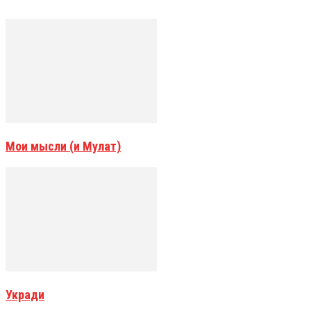
Мои мысли (и Мулат)
Укради