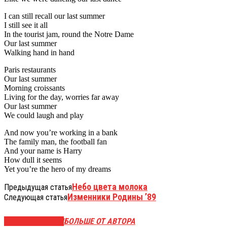
I can still recall our last summer
I still see it all
In the tourist jam, round the Notre Dame
Our last summer
Walking hand in hand
Paris restaurants
Our last summer
Morning croissants
Living for the day, worries far away
Our last summer
We could laugh and play
And now you’re working in a bank
The family man, the football fan
And your name is Harry
How dull it seems
Yet you’re the hero of my dreams
Небо цвета молока
Предыдущая статья
Изменники Родины ’89
Следующая статья
СХОЖИЕ СТАТЬИ
БОЛЬШЕ ОТ АВТОРА