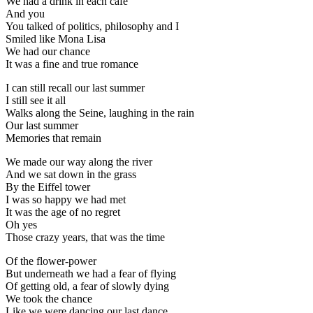
We had a drink in each cafe
And you
You talked of politics, philosophy and I
Smiled like Mona Lisa
We had our chance
It was a fine and true romance
I can still recall our last summer
I still see it all
Walks along the Seine, laughing in the rain
Our last summer
Memories that remain
We made our way along the river
And we sat down in the grass
By the Eiffel tower
I was so happy we had met
It was the age of no regret
Oh yes
Those crazy years, that was the time
Of the flower-power
But underneath we had a fear of flying
Of getting old, a fear of slowly dying
We took the chance
Like we were dancing our last dance