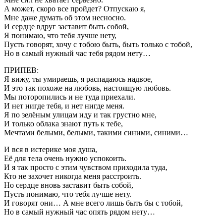
А может, скоро все пройдет? Отпускаю я,
Мне даже думать об этом несносно.
И сердце вдруг заставит быть собой,
Я понимаю, что тебя лучше нету,
Пусть говорят, хочу с тобою быть, быть только с тобой,
Но в самый нужный час тебя рядом нету…
ПРИПЕВ:
Я вижу, ты умираешь, я распадаюсь надвое,
И это так похоже на любовь, настоящую любовь.
Мы поторопились и не туда приехали.
И нет нигде тебя, и нет нигде меня.
Я по зелёным улицам иду и так грустно мне,
И только облака знают путь к тебе,
Мечтами белыми, белыми, такими синими, синими…
И вся в истерике моя душа,
Её для тела очень нужно успокоить.
И я так просто с этим чувством приходила туда,
Кто не захочет никогда меня расстроить.
Но сердце вновь заставит быть собой,
Пусть понимаю, что тебя лучше нету.
И говорят они… А мне всего лишь быть бы с тобой,
Но в самый нужный час опять рядом нету…