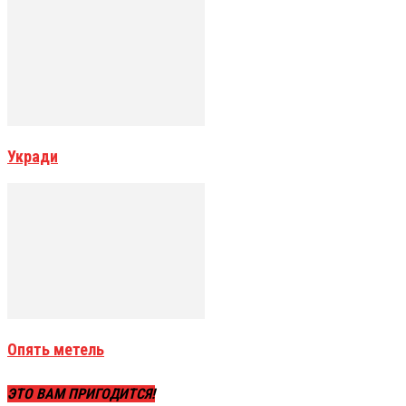
Укради
Опять метель
ЭТО ВАМ ПРИГОДИТСЯ!