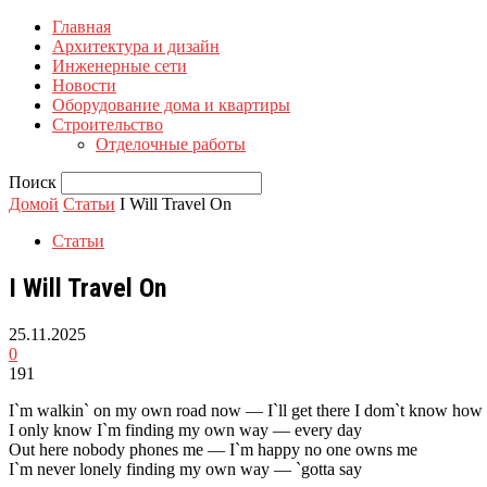
Главная
Архитектура и дизайн
Инженерные сети
Новости
Оборудование дома и квартиры
Строительство
Отделочные работы
Поиск
Домой
Статьи
I Will Travel On
Статьи
I Will Travel On
25.11.2025
0
191
I`m walkin` on my own road now — I`ll get there I dom`t know how
I only know I`m finding my own way — every day
Out here nobody phones me — I`m happy no one owns me
I`m never lonely finding my own way — `gotta say