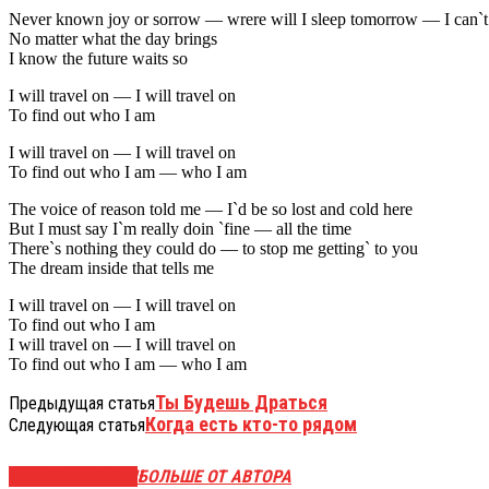
Never known joy or sorrow — wrere will I sleep tomorrow — I can`t
No matter what the day brings
I know the future waits so
I will travel on — I will travel on
To find out who I am
I will travel on — I will travel on
To find out who I am — who I am
The voice of reason told me — I`d be so lost and cold here
But I must say I`m really doin `fine — all the time
There`s nothing they could do — to stop me getting` to you
The dream inside that tells me
I will travel on — I will travel on
To find out who I am
I will travel on — I will travel on
To find out who I am — who I am
Ты Будешь Драться
Предыдущая статья
Когда есть кто-то рядом
Следующая статья
СХОЖИЕ СТАТЬИ
БОЛЬШЕ ОТ АВТОРА