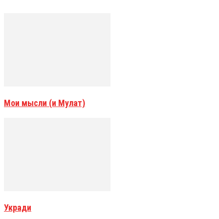
Мои мысли (и Мулат)
Укради