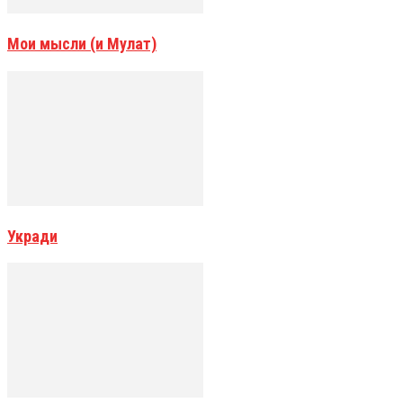
Мои мысли (и Мулат)
Укради