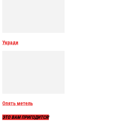
Укради
Опять метель
ЭТО ВАМ ПРИГОДИТСЯ!