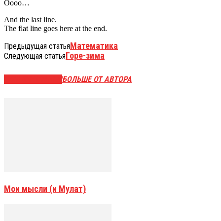
Oooo…
And the last line.
The flat line goes here at the end .
Математика
Предыдущая статья
Горе-зима
Следующая статья
СХОЖИЕ СТАТЬИ
БОЛЬШЕ ОТ АВТОРА
Мои мысли (и Мулат)