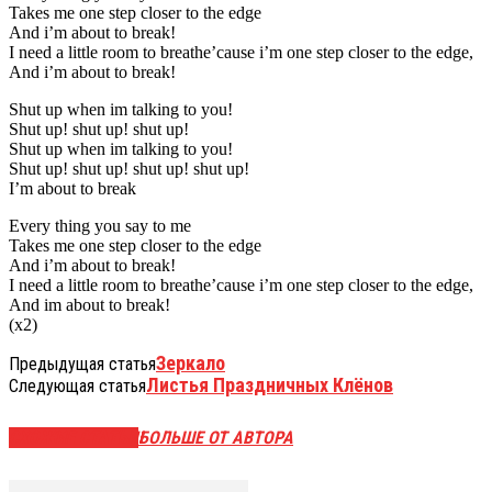
Takes me one step closer to the edge
And i’m about to break!
I need a little room to breathe’cause i’m one step closer to the edge,
And i’m about to break!
Shut up when im talking to you!
Shut up! shut up! shut up!
Shut up when im talking to you!
Shut up! shut up! shut up! shut up!
I’m about to break
Every thing you say to me
Takes me one step closer to the edge
And i’m about to break!
I need a little room to breathe’cause i’m one step closer to the edge,
And im about to break!
(x2)
Зеркало
Предыдущая статья
Листья Праздничных Клёнов
Следующая статья
СХОЖИЕ СТАТЬИ
БОЛЬШЕ ОТ АВТОРА