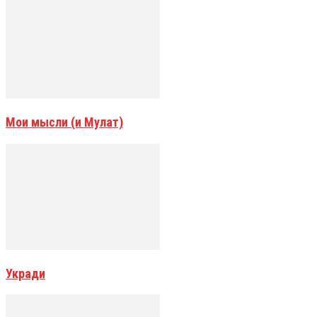
Мои мысли (и Мулат)
Укради