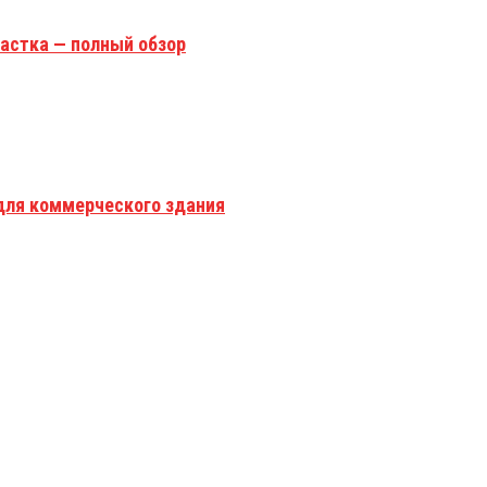
астка — полный обзор
для коммерческого здания