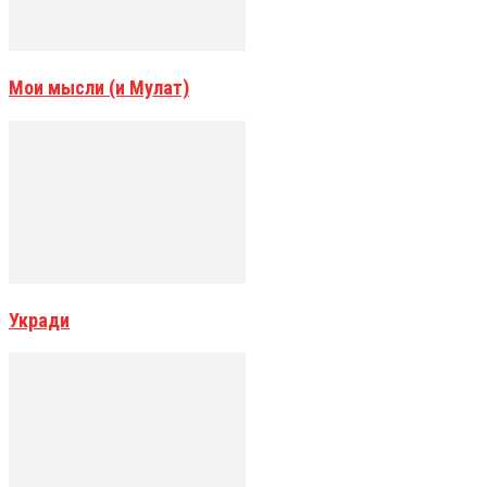
Мои мысли (и Мулат)
Укради