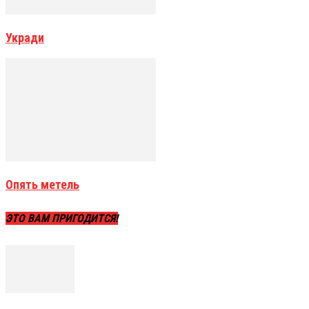
Укради
Опять метель
ЭТО ВАМ ПРИГОДИТСЯ!