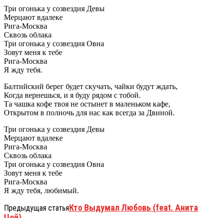
Три огонька у созвездия Девы
Мерцают вдалеке
Рига-Москва
Сквозь облака
Три огонька у созвездия Овна
Зовут меня к тебе
Рига-Москва
Я жду тебя.
Балтийский берег будет скучать, чайки будут ждать,
Когда вернешься, и я буду рядом с тобой.
Та чашка кофе твоя не остынет в маленьком кафе,
Открытом в полночь для нас как всегда за Двиной.
Три огонька у созвездия Девы
Мерцают вдалеке
Рига-Москва
Сквозь облака
Три огонька у созвездия Овна
Зовут меня к тебе
Рига-Москва
Я жду тебя, любимый.
Кто Выдумал Любовь (feat. Анита
Предыдущая статья
Цой)