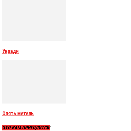
Укради
Опять метель
ЭТО ВАМ ПРИГОДИТСЯ!