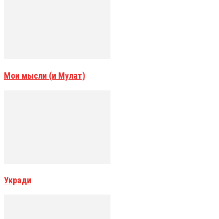
Мои мысли (и Мулат)
Укради