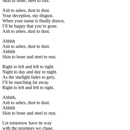
Skin to bone, steel to rust.
Ash to ashes, dust to dust.
Your deception, my disgust.
When your name is finally drawn,
I’ll be happy that you’re gone.
Ash to ashes, dust to dust.
Ahhhh
Ash to ashes, dust to dust.
Ahhhh
Skin to bone and steel to rust.
Right to left and left to right.
Night to day and day to night.
As the starlight fades to grey,
I’ll be marching far away.
Right to left and left to right.
Ahhhh,
Ash to ashes, dust to dust.
Ahhhh
Skin to bone and steel to rust.
Let tomorrow have its way
with the promises we chase.