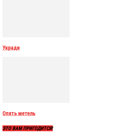
Укради
Опять метель
ЭТО ВАМ ПРИГОДИТСЯ!