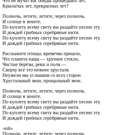
Что не мучат вас обиды прошедших лет,
Крылатых лет, прекрасных лет?
Полночь, летите, летите, через полночь.
И солнце в зените.
По куплету всему свету вы раздайте песню эту.
И дождей грибных серебряные нити.
По куплету всему свету вы раздайте песню эту.
И дождей грибных серебряные нити.
Расскажите птицы, времечко пришло,
Что планета наша — хрупкое стекло,
Чистые берёзы, реки и поля —
Сверху всё это нежнее хрусталя.
Неужели мы услышим со всех сторон
Хрустальный звон, прощальный звон.
Полночь, летите, летите, через полночь.
И солнце в зените.
По куплету всему свету вы раздайте песню эту.
И дождей грибных серебряные нити.
По куплету всему свету вы раздайте песню эту.
И дождей грибных серебряные нити.
-solo-
Полночь, летите, летите, через полночь.