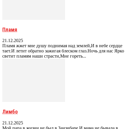
Пламя
21.12.2025
Пламя жжет мне душу поднимая над землей,И в небе сердце
тает.И летит обратно зажигая блеском глаз.Ночь для нас Ярко
светит пламям наши страсти,Мне гореть...
Лимбо
21.12.2025
Мой папа в жизни не был в Занзибаре,И мама не бывала в