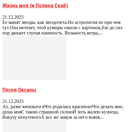
Жизнь моя (и Полина Скай)
21.12.2025
Ее манят звезды, как звездочета,Но астрология не при чем
тут.Она мечтает, чтоб кумиры ожили с картинок,Ею до сих
пор движет глупая наивность. Вольность ветра,...
Песня Оксаны
21.12.2025
Ах, разве виновата яЧто родилась красивоюЧто делать мне,
душа мояС такою страшной силоюИ хоть жалею кузнеца,
Вакулу непутевогоА все же замуж за него вовек...