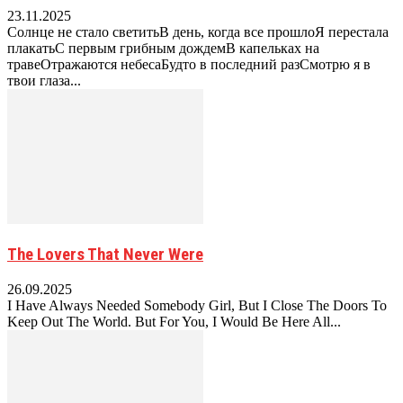
23.11.2025
Солнце не стало светитьВ день, когда все прошлоЯ перестала
плакатьС первым грибным дождемВ капельках на
травеОтражаются небесаБудто в последний разСмотрю я в
твои глаза...
The Lovers That Never Were
26.09.2025
I Have Always Needed Somebody Girl, But I Close The Doors To
Keep Out The World. But For You, I Would Be Here All...