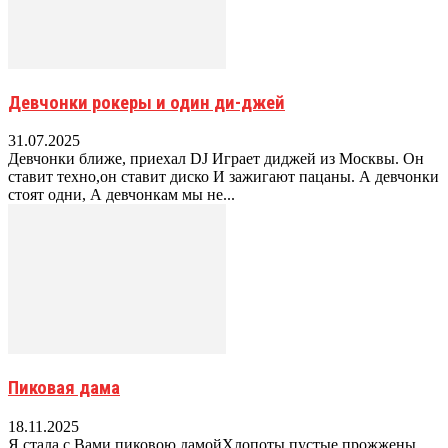
Девчонки рокеры и один ди-джей
31.07.2025
Девчонки ближе, приехал DJ Играет диджей из Москвы. Он
ставит техно,он ставит диско И зажигают пацаны. А девчонки
стоят одни, А девчонкам мы не...
Пиковая дама
18.11.2025
Я стала с Вами пиковою дамойХлопоты пустые прожжены