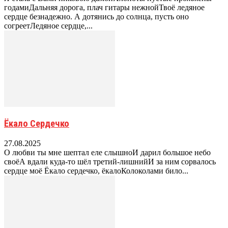
годамиДальняя дорога, плач гитары нежнойТвоё ледяное
сердце безнадежно. А дотянись до солнца, пусть оно
согреетЛедяное сердце,...
Ёкало Сердечко
27.08.2025
О любви ты мне шептал еле слышноИ дарил большое небо
своёА вдали куда-то шёл третий-лишнийИ за ним сорвалось
сердце моё Ёкало сердечко, ёкалоКолоколами било...