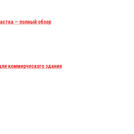
астка — полный обзор
для коммерческого здания