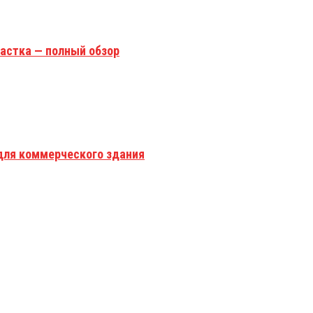
астка — полный обзор
для коммерческого здания