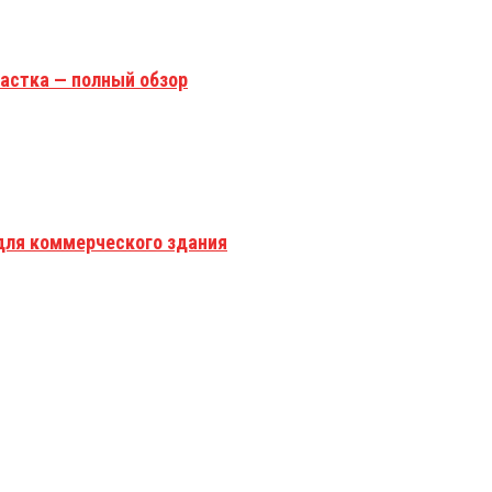
астка — полный обзор
для коммерческого здания