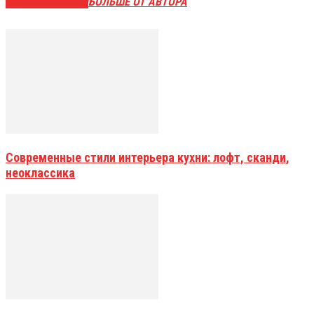
СХОЖИЕ СТАТЬИ
БОЛЬШЕ ОТ АВТОРА
Современные стили интерьера кухни: лофт, сканди,
неоклассика