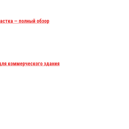
астка — полный обзор
для коммерческого здания