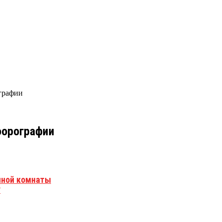
графии
юорографии
нной комнаты
?