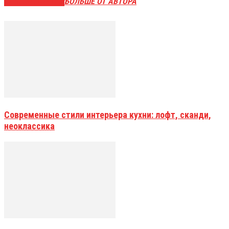
СХОЖИЕ СТАТЬИ
БОЛЬШЕ ОТ АВТОРА
Современные стили интерьера кухни: лофт, сканди,
неоклассика