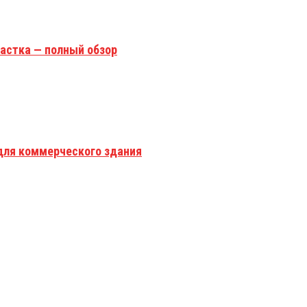
астка — полный обзор
для коммерческого здания