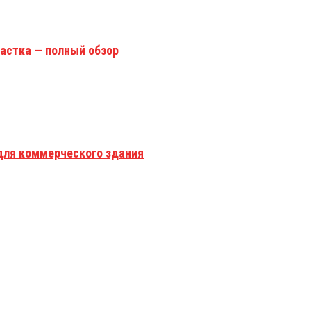
астка — полный обзор
для коммерческого здания