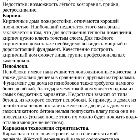
Недостатки: возможность лёгкого возгорания, грибки,
растрескивание.
Кирпич.
Кирпичные дома пожаростойки, отличаются хорошей
прочностью. Наибольший недостаток этого материала
заключается в том, что для достижения теплоты помещения
кирпич нужно класть толстым слоем. Для тяжёлого
кирпичного дома также необходимо возводить мощный и
дорогостоящий фундамент. Качественно построить
кирпичный дом сможет лишь группа профессиональных
каменщиков.
Пеноблоки.
Пеноблоки имеют наилучшие теплоизоляционные качества, а
также довольно дешёвы в сравнении с другими материалами.
Фундамент для дома из пеноблоков также требуется намного
более дешёвый, благодаря чему такой дом является одним из
самых бюджетных вариантов. Недостатки зависят от типа
бетона, из которого состоят пеноблоки. К примеру, в домах из
пенобетона нельзя поставить железные двери, а к домам из
газосиликатного бетона нельзя подпускать влагу пока они не
просушатся (только после этого их можно будет покрыть водо-
отталкивающим веществом).
Каркасная технология строительства.
Каркасная технология строительства считается самой
дешёвой. Жёсткий деревянный каркас сооружается на