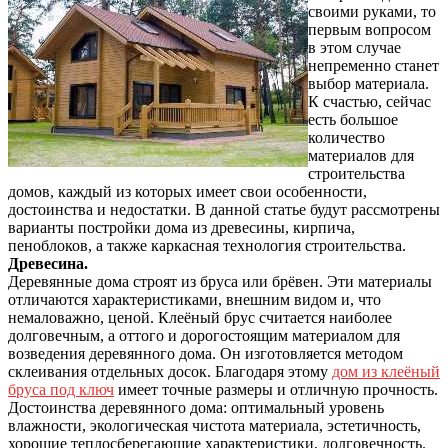
своими руками, то
первым вопросом
в этом случае
непременно станет
выбор материала.
К счастью, сейчас
есть большое
количество
материалов для
строительства
домов, каждый из которых имеет свои особенности,
достоинства и недостатки. В данной статье будут рассмотрены
варианты постройки дома из древесины, кирпича,
пеноблоков, а также каркасная технология строительства.
Древесина.
Деревянные дома строят из бруса или брёвен. Эти материалы
отличаются характеристиками, внешним видом и, что
немаловажно, ценой. Клеёный брус считается наиболее
долговечным, а оттого и дорогостоящим материалом для
возведения деревянного дома. Он изготовляется методом
склеивания отдельных досок. Благодаря этому
дом из клеёный
бруса под ключ
имеет точные размеры и отличную прочность.
Достоинства деревянного дома: оптимальный уровень
влажности, экологическая чистота материала, эстетичность,
хорошие теплосберегающие характеристики, долговечность.