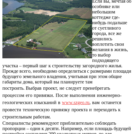
Если вы, мечтая об
особняке или
небольшом
коттедже где-
нибудь подальше
от суетливого
города, все же
решились
воплотить свои
желания в жизнь,
то выбор
подходящего
участка – первый шаг к строительству загородного жилья.
Прежде всего, необходимо определиться с размерами площади
будущего земельного владения, учитывая при этом общие
габариты дома, который вы планируете там
построить.
Выбрав проект, не следует пренебрегать
процессом его привязки. После выполнения инженерно-
геологических изысканий в
www.szgeo.ru
, вам останется
провести техническую привязку проекта и переходить к
строительным работам.
Специалисты рекомендуют приблизительно соблюдать
пропорции – один к десяти. Например, если площадь будущей
постройки составляет 200 квадратных метров, то для