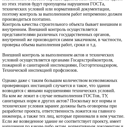
из этих этапов будут пропущены нарушения ГОСТа,
технических условий или нормативной документации,
поэтому контроль за выполнением работ непременно должен
производиться поэтапно.
Контроль качества строительного объекта бывает внешним и
внутренним. Внешний контроль осуществляется
представителями различных государственных органов,
внутренний же производится самим заказчиком, в частности,
проверка объема выполнения работ, сроки и т.д.
Внешний контроль за выполнением актов и технических
условий осуществляется органами Госархстройконтроля,
пожарной и санитарной инспекциями, Госгортехнадзором,
Технической инспекцией профсоюзов.
Однако даже с таким большим количеством всевозможных
проверяющих инстанций случается и такое, что здания
возводятся с явными нарушениями технических условий.
На ком же лежит в случае невыполнения ГОСТов, ТУ,
санитарных норм и других актов? Поскольку все нормы и
технические условия заранее должны быть оговорены при
разработке проекта, ответственность ложится на главного
инженера, а также тех лиц, которые принимали в нем участие.
Если же возведенное здание не соответствует проекту, имеет
нарушения по каким-либо актам, нормативным документам и