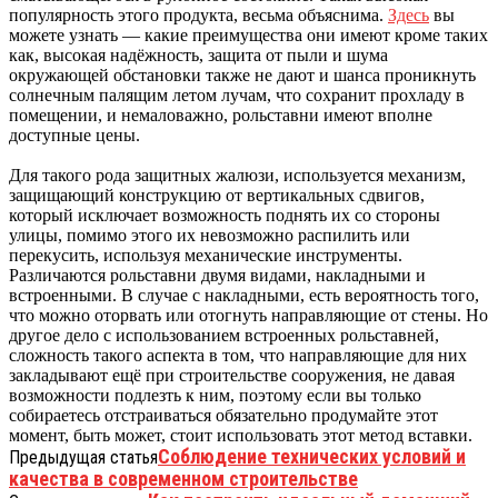
популярность этого продукта, весьма объяснима.
Здесь
вы
можете узнать — какие преимущества они имеют кроме таких
как, высокая надёжность, защита от пыли и шума
окружающей обстановки также не дают и шанса проникнуть
солнечным палящим летом лучам, что сохранит прохладу в
помещении, и немаловажно, рольставни имеют вполне
доступные цены.
Для такого рода защитных жалюзи, используется механизм,
защищающий конструкцию от вертикальных сдвигов,
который исключает возможность поднять их со стороны
улицы, помимо этого их невозможно распилить или
перекусить, используя механические инструменты.
Различаются рольставни двумя видами, накладными и
встроенными. В случае с накладными, есть вероятность того,
что можно оторвать или отогнуть направляющие от стены. Но
другое дело с использованием встроенных рольставней,
сложность такого аспекта в том, что направляющие для них
закладывают ещё при строительстве сооружения, не давая
возможности подлезть к ним, поэтому если вы только
собираетесь отстраиваться обязательно продумайте этот
момент, быть может, стоит использовать этот метод вставки.
Соблюдение технических условий и
Предыдущая статья
качества в современном строительстве