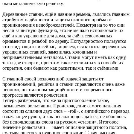
окна металлическую решётку.
Деревянные ставни, ещё в давние времена, являлись главным
атрибутом надёжности и защиты оконного проёма от
проникновения недоброжелателей. Несмотря на то что они
несли защитную функцию, это не мешало использовать их
ещё и как украшение для дома, за счёт всевозможных
орнаментов и резьбой по дереву. Популярностью пользуется
этот вид защиты и сейчас, впрочем, вся красота деревянных
украшенных ставней, заменилась холодным и
непримечательным металлом. Ставни могут иметь как одну,
так и две створки, при этом также отличаться в способе их
открытия, они бывают как раскатными, так и съёмными.
С главной своей возложенной задачей защиты от
проникновений, решётка и ставни справляются очень даже
неплохо, но эталоном защищённости и современного
прогресса являются рольставни.
Теперь разберёмся, что же за приспособление такое,
называемое рольставни. Происхождение самого названия
состоит из слияния двух слов – «roll», с английского перевода
означающее рулон, и как несложно догадаться, не обошлось
без использования слова на русском «ставни». Итоговое
значение рольставни — имеет описание защитного полотна,
сматывающегося в рулонное состояние. Такая высокая