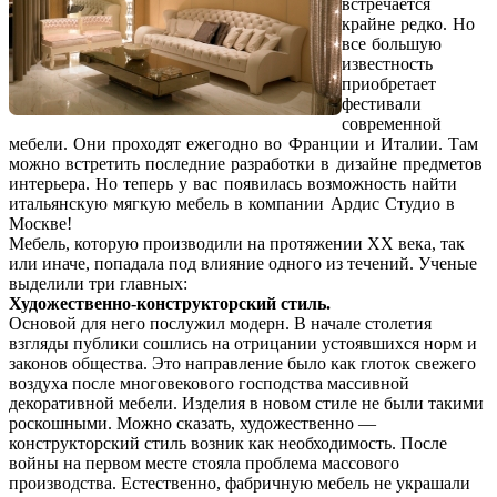
встречается
крайне редко. Но
все большую
известность
приобретает
фестивали
современной
мебели. Они проходят ежегодно во Франции и Италии. Там
можно встретить последние разработки в дизайне предметов
интерьера. Но теперь у вас появилась возможность найти
итальянскую мягкую мебель в компании Ардис Студио в
Москве!
Мебель, которую производили на протяжении XX века, так
или иначе, попадала под влияние одного из течений. Ученые
выделили три главных:
Художественно-конструкторский стиль.
Основой для него послужил модерн. В начале столетия
взгляды публики сошлись на отрицании устоявшихся норм и
законов общества. Это направление было как глоток свежего
воздуха после многовекового господства массивной
декоративной мебели. Изделия в новом стиле не были такими
роскошными. Можно сказать, художественно —
конструкторский стиль возник как необходимость. После
войны на первом месте стояла проблема массового
производства. Естественно, фабричную мебель не украшали