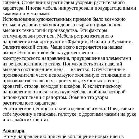
гобелен. Столешницы расписаны узорами растительного
характера. Иногда мебель инкрустировали полудрагоценными
камнями и металлами.
Использование художественных приемов было возможно
только в условиях закупки дорого сырья и применения
высоких технологий производства. Эти факторы
стимулировали рост цен. Мебель ретроспективного
направления импортируют из Франции, Италии и Румынии.
Эклектический стиль. Чаще всего встречается на нашем
рынке. Это простая мебель художественно —
конструкторского направления, приукрашенная элементами
из ретроспективного стиля. Популярность этих изделий
вызвана соотношением цена — качество. Отечественные
производители часто используют экономную стилизацию в
производстве спальных гарнитуров, кухонных стенок,
кроватей, столов, комодов и шкафов. К эклектическому
направлению относят и мягкую мебель, в обивке которой
используют ткани с рапортом. Обычно это узоры
растительного характера.
Эстетической ценности такие изделия не имеют. Представьте
себе мужчину в пиджаке, галстуке, с дорогими часами на руке
и в гавайских шортах.
Авангард.
Этому направлению присуще воплощение новых идей в