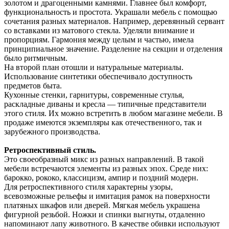
золотом и драгоценными камнями. Главнее был комфорт,
функциональность и простота. Украшали мебель с помощью
сочетания разных материалов. Например, деревянный сервант
со вставками из матового стекла. Уделяли внимание и
пропорциям. Гармония между целым и частью, имела
принципиальное значение. Разделение на секции и отделения
было ритмичным.
На второй план отошли и натуральные материалы.
Использование синтетики обеспечивало доступность
предметов быта.
Кухонные стенки, гарнитуры, современные стулья,
раскладные диваны и кресла — типичные представители
этого стиля. Их можно встретить в любом магазине мебели. В
продаже имеются экземпляры как отечественного, так и
зарубежного производства.
Ретроспективный стиль.
Это своеобразный микс из разных направлений. В такой
мебели встречаются элементы из разных эпох. Среде них:
барокко, рококо, классицизм, ампир и поздний модерн.
Для ретроспективного стиля характерны узоры,
всевозможные рельефы и имитация рамок на поверхности
платяных шкафов или дверей. Мягкая мебель украшена
фигурной резьбой. Ножки и спинки выгнуты, отдаленно
напоминают лапу животного. В качестве обивки используют