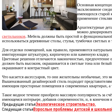
Основная концепция
эксклюзивное соеди
имеющихся старой к
применение стеклян
Архитектурные дета
можно декорировать
светильников
. Мебель должны быть простой и функциональной,
использоваться деревянные столы, стулья, тумбочки светлых и
Для отделки помещений, как правило, применяются натуральны
имитирующие штукатурку, кирпичную или каменную кладку.
Цветовые решения отличаются лаконичностью, предпочтение о
должен быть высоким, окрашивается в светлые тона или белый 
окрашивают в контрастный цвет.
Что касается аксессуаров, то они желательны необычные, это 
Вышеназванный дизайнерский стиль подходит представителям 
имеющим просторные помещения в современных квартирах, а
Такое модное течение приобрело массовую популярность за сч
имеющемся интерьере, добавив современности, и, в конечном 
Экологическое строительство.
Предыдущая статья
Взрослые проблемы детской и школьно
Следующая статья