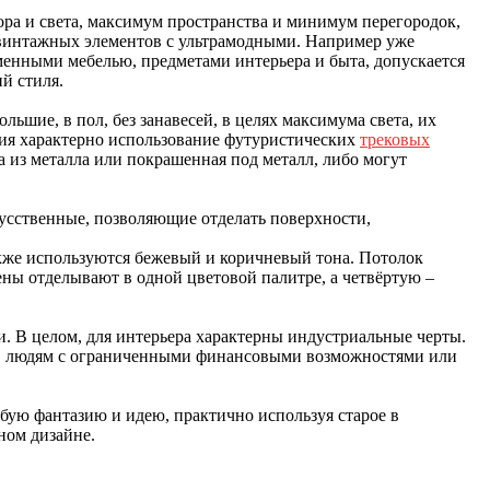
ра и света, максимум пространства и минимум перегородок,
е винтажных элементов с ультрамодными. Например уже
менными мебелью, предметами интерьера и быта, допускается
ий стиля.
шие, в пол, без занавесей, в целях максимума света, их
ия характерно использование футуристических
трековых
 из металла или покрашенная под металл, либо могут
кусственные, позволяющие отделать поверхности,
кже используются бежевый и коричневый тона. Потолок
тены отделывают в одной цветовой палитре, а четвёртую –
и. В целом, для интерьера характерны индустриальные черты.
ие, людям с ограниченными финансовыми возможностями или
бую фантазию и идею, практично используя старое в
ном дизайне.