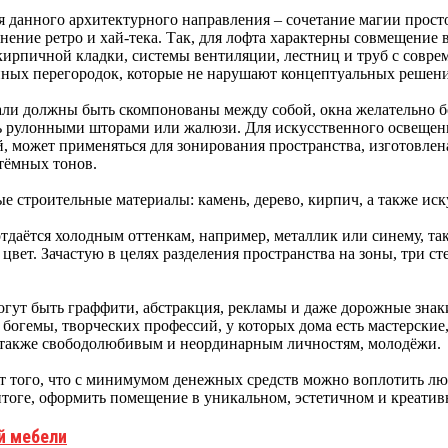
 данного архитектурного направления – сочетание магии просто
нение ретро и хай-тека. Так, для лофта характерны совмещени
ирпичной кладки, системы вентиляции, лестниц и труб с совре
ных перегородок, которые не нарушают концептуальных решен
ли должны быть скомпонованы между собой, окна желательно боль
 рулонными шторами или жалюзи. Для искусственного освещен
 может применяться для зонирования пространства, изготовлена
 тёмных тонов.
е строительные материалы: камень, дерево, кирпич, а также ис
тдаётся холодным оттенкам, например, металлик или синему, та
цвет. Зачастую в целях разделения пространства на зоны, три с
могут быть граффити, абстракция, рекламы и даже дорожные знак
богемы, творческих профессий, у которых дома есть мастерск
 также свободолюбивым и неординарным личностям, молодёжи.
ёт того, что с минимумом денежных средств можно воплотить лю
итоге, оформить помещение в уникальном, эстетичном и креатив
й мебели