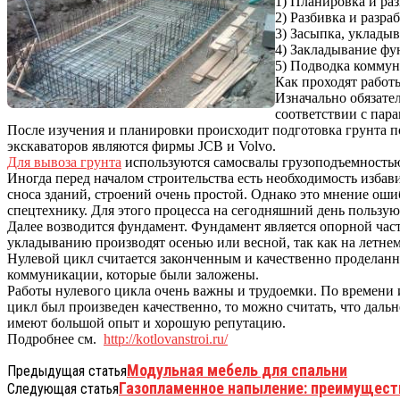
1) Планировка и ра
2) Разбивка и разра
3) Засыпка, укладыв
4) Закладывание фу
5) Подводка коммун
Как проходят работ
Изначально обязате
соответствии с пар
После изучения и планировки происходит подготовка грунта 
экскаваторов являются фирмы JCB и Volvo.
Для вывоза грунта
используются самосвалы грузоподъемностью 
Иногда перед началом строительства есть необходимость избави
сноса зданий, строений очень простой. Однако это мнение ош
спецтехнику. Для этого процесса на сегодняшний день пользу
Далее возводится фундамент. Фундамент является опорной ча
укладыванию производят осенью или весной, так как на летнем
Нулевой цикл считается законченным и качественно проделанны
коммуникации, которые были заложены.
Работы нулевого цикла очень важны и трудоемки. По времени и 
цикл был произведен качественно, то можно считать, что даль
имеют большой опыт и хорошую репутацию.
Подробнее см.
http://kotlovanstroi.ru/
Модульная мебель для спальни
Предыдущая статья
Газопламенное напыление: преимущест
Следующая статья