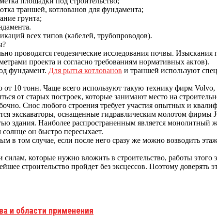
зметка площадки под строительство;
ботка траншей, котлованов для фундамента;
ание грунта;
ндамента.
икаций всех типов (кабелей, трубопроводов).
ы?
льно проводятся геодезические исследования почвы. Изыскания п
аметрами проекта и согласно требованиям нормативных актов).
под фундамент.
Для рытья котлованов
и траншей используют спе
от 10 тонн. Чаще всего используют такую технику фирм Volvo,
ться от старых построек, которые занимают место на строительн
ибочно. Снос любого строения требует участия опытных и квал
ются экскаваторы, оснащенные гидравлическим молотом фирмы J
стью здания. Наиболее распространенным является монолитный 
 солнце он быстро пересыхает.
м в том случае, если после него сразу же можно возводить этаж
силам, которые нужно вложить в строительство, работы этого эт
нейшее строительство пройдет без эксцессов. Поэтому доверять 
ва и области применения