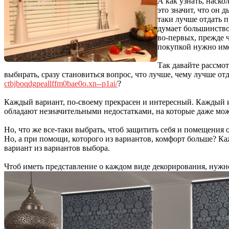
А как узнать, наско
это значит, что он 
таки лучше отдать 
думает большинство.
во-первых, прежде ч
покупкой нужно име
Так давайте рассмо
выбирать, сразу становиться вопрос, что лучше, чему лучше 
ctbjboqdgpeallffm0bae0o.xn--p1ai/
?
Каждый вариант, по-своему прекрасен и интересный. Каждый и
обладают незначительными недостатками, на которые даже мо
Но, что же все-таки выбрать, чтоб защитить себя и помещения
Но, а при помощи, которого из вариантов, комфорт больше? К
вариант из вариантов выбора.
Чтоб иметь представление о каждом виде декорирования, нужн