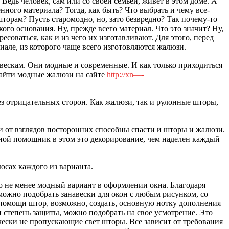
Ведь человек, сам или со своей семьей, живет в этом доме. А
нного материала? Тогда, как быть? Что выбрать и чему все-
торам? Пусть старомодно, но, зато безвредно? Так почему-то
ого основания. Ну, прежде всего материал. Что это значит? Ну,
есоваться, как и из чего их изготавливают. Для этого, перед
але, из которого чаще всего изготовляются жалюзи.
вескам. Они модные и современные. И как только приходиться
найти модные жалюзи на сайте
http://xn—-
ез отрицательных сторон. Как жалюзи, так и рулонные шторы,
 и от взглядов посторонних способны спасти и шторы и жалюзи.
вной помощник в этом это декорирование, чем наделен каждый
юсах каждого из варианта.
то не менее модный вариант в оформлении окна. Благодаря
можно подобрать занавески для окон с любым рисунком, со
помощи штор, возможно, создать, основную нотку дополнения
и степень защиты, можно подобрать на свое усмотрение. Это
ески не пропускающие свет шторы. Все зависит от требования