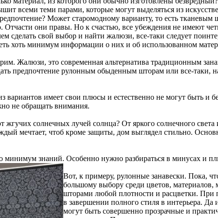
лько материал, из которого они обычно изготовлены безвредный? 
дышит всеми теми парами, которые могут выделяться из искусстве
предпочтение? Может старомодному варианту, то есть тканевым ш
 Отчасти они правы. Но к счастью, все убеждения не имеют четк
ем сделать свой выбор и найти жалюзи, все-таки следует поинтер
ть хоть минимум информации о них и об использованном матери
трим. Жалюзи, это современная альтернатива традиционным зана
отдать предпочтение рулонным обыденным шторам или все-таки, 
з вариантов имеет свои плюсы и естественно не могут быть и б
жно не обращать внимания.
 от жгучих солнечных лучей солнца? От яркого солнечного света
аждый мечтает, чтоб кроме защиты, дом выглядел стильно. Осно
о минимум знаний. Особенно нужно разбираться в минусах и пл
Вот, к примеру, рулонные занавески. Пока, ч
большому выбору среди цветов, материалов, 
шторами любой плотности и расцветки. При 
в завершении полного стиля в интерьера. Да 
могут быть совершенно прозрачные и практич