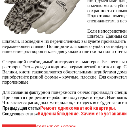
инструментами для 
и мешками для уборк
сохранности с помо
Подготовка помещен
специалистам, а нер
Если непосредствен
шпатель. Данным сл
шпатели. Последним из перечисленных вы будете производить 
нержавеющей сталью. По ширине для вашего удобства подберит
нанесение растворов и клея для укладки плитки на пол и сте
Следующий необходимый инструмент – мастерок. Без него вы 
растворы. Это – укладка кирпича, керамической плитки и др. С
Валики, кисти также являются обязательными атрибутами домаш
приобретайте разной формы – круглые, плоские. Для окончате
поролоновые.
Для создания фактурной поверхности сейчас производят спец
Пригодятся при ремонте рабочие полутерки и терки. Ими выг
Что касается расходных материалов, что здесь все будет зависе
Ремонт однокомнатной квартиры.
Предыдущая статья
Видеонаблюдение. Зачем его устанавли
Следующая статья