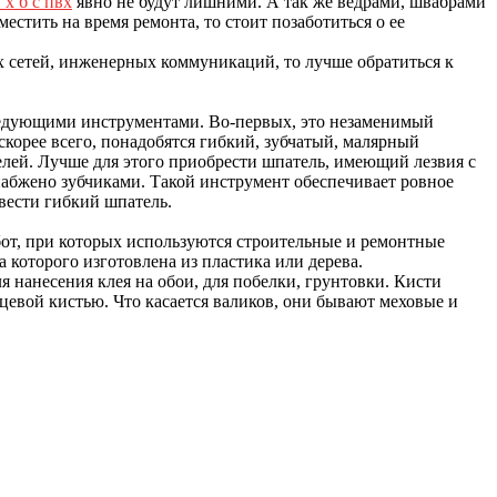
 х б с пвх
явно не будут лишними. А так же ведрами, швабрами
естить на время ремонта, то стоит позаботиться о ее
 сетей, инженерных коммуникаций, то лучше обратиться к
следующими инструментами. Во-первых, это незаменимый
корее всего, понадобятся гибкий, зубчатый, малярный
елей. Лучше для этого приобрести шпатель, имеющий лезвия с
набжено зубчиками. Такой инструмент обеспечивает ровное
вести гибкий шпатель.
от, при которых используются строительные и ремонтные
 которого изготовлена из пластика или дерева.
я нанесения клея на обои, для побелки, грунтовки. Кисти
евой кистью. Что касается валиков, они бывают меховые и