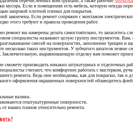
удаления перечисленных конструкций, а также рабочие
перчатки
и мусора. Если в помещениях есть мебель, которую некуда перем
щью широкой плотной пленки для покрытия.
ий закончена. Если ремонт сопряжен с монтажом электрических
едко этого требуют и правила проведения работ.
но ремонт вы намерены делать самостоятельно, то запаситесь 
овом специалисты называют целую группу инструментов. Вам, с
разглаживание смесей на поверхностях, заполнение трещин и щ
е несколько таких инструментов. У зубчатого шпателя лезвие с
ны. Заключительную, выравнивающую отделку вам поможет произ
не сможете производить никаких штукатурных и отделочных раб
пециалисты считают, что комфортнее работать с мастерком, ручка
него ремонта. Ведь они необходимы, как для покраски, так и дл
льного оформления окрашенных поверхностей обзаведитесь флейц
иальные валики.
лаживаются отштукатуренные поверхности.
ть от ваших планов относительно ремонта.
вать?